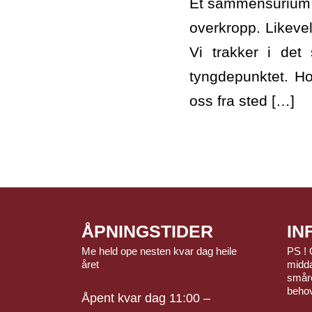
Et sammensurium a
overkropp. Likeve
Vi trakker i det
tyngdepunktet. Ho
oss fra sted […]
ÅPNINGSTIDER
IN
Me held ope nesten kvar dag heile
PS ! 
året
midda
småre
beho
Åpent kvar dag 11:00 –