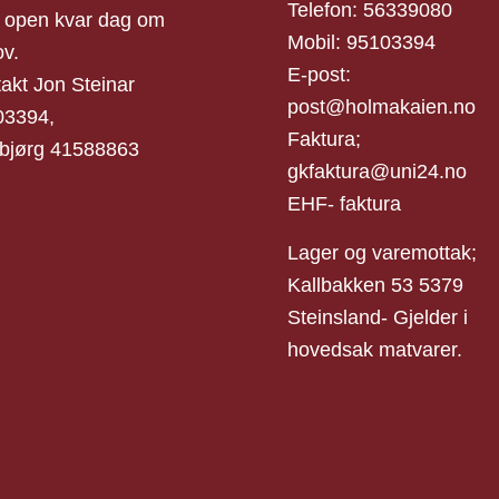
Telefon: 56339080
 open kvar dag om
Mobil: 95103394
v.
E-post:
akt Jon Steinar
post@holmakaien.no
03394,
Faktura;
bjørg 41588863
gkfaktura@uni24.no
EHF- faktura
Lager og varemottak;
Kallbakken 53 5379
Steinsland- Gjelder i
hovedsak matvarer.