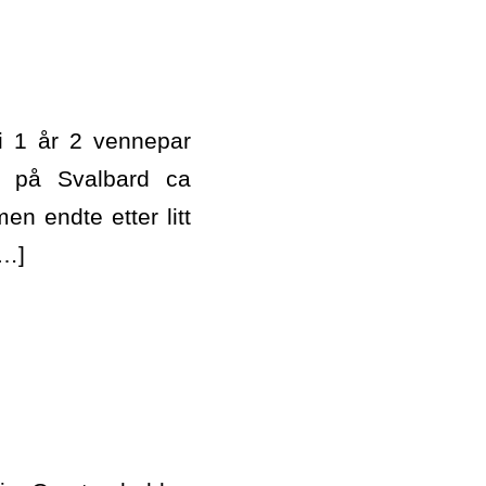
i 1 år 2 vennepar
v på Svalbard ca
en endte etter litt
[…]