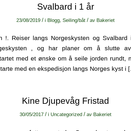
Svalbard i 1 år
/
/
23/08/2019
i
Blogg
,
Seiling/båt
av
Bakeriet
 !. Reiser langs Norgeskysten og Svalbard 
rgeskysten , og har planer om å slutte a
artet med et ønske om å seile jorden rundt, m
starte med en ekspedisjon langs Norges kyst i 
Kine Djupevåg Fristad
/
/
30/05/2017
i
Uncategorized
av
Bakeriet