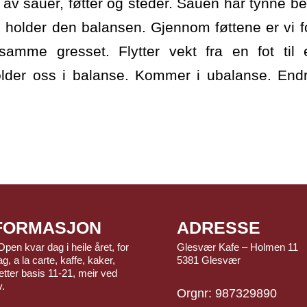
v sauer, føtter og steder. Sauen har tynne bei
l holder den balansen. Gjennom føttene er vi f
 samme gresset. Flytter vekt fra en fot til
lder oss i balanse. Kommer i ubalanse. Endre
FORMASJON
ADRESSE
Open kvar dag i heile året, for
Glesvær Kafe – Holmen 11
g, a la carte, kaffe, kaker,
5381 Glesvær
tter basis 11-21, meir ved
v.
Orgnr: 987329890