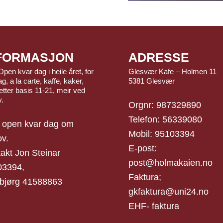
FORMASJON
ADRESSE
Open kvar dag i heile året, for
Glesvær Kafe – Holmen 11
g, a la carte, kaffe, kaker,
5381 Glesvær
tter basis 11-21, meir ved
v.
Orgnr: 987329890
Telefon: 56339080
 open kvar dag om
Mobil: 95103394
v.
E-post:
akt Jon Steinar
post@holmakaien.no
03394,
Faktura;
bjørg 41588863
gkfaktura@uni24.no
EHF- faktura