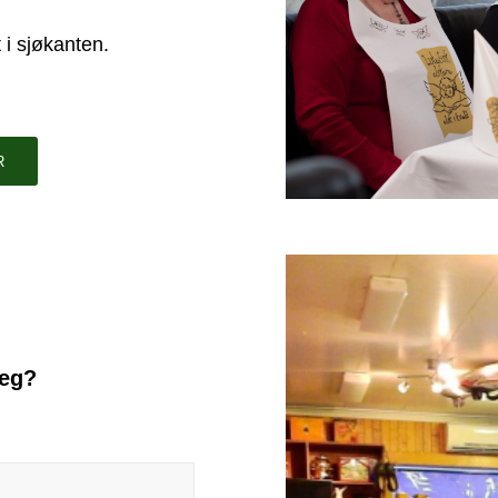
 i sjøkanten.
R
deg?