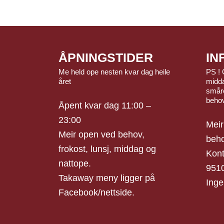
ÅPNINGSTIDER
IN
Me held ope nesten kvar dag heile
PS ! 
året
midda
småre
beho
Åpent kvar dag 11:00 –
23:00
Meir
Meir open ved behov,
beho
frokost, lunsj, middag og
Kont
nattope.
951
Takaway meny ligger på
Inge
Facebook/nettside.