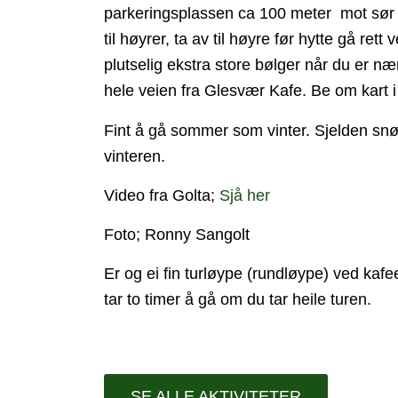
parkeringsplassen ca 100 meter mot sør 
til høyrer, ta av til høyre før hytte gå rett
plutselig ekstra store bølger når du er n
hele veien fra Glesvær Kafe. Be om kart i
Fint å gå sommer som vinter. Sjelden sn
vinteren.
Video fra Golta;
Sjå her
Foto; Ronny Sangolt
Er og ei fin turløype (rundløype) ved ka
tar to timer å gå om du tar heile turen.
SE ALLE AKTIVITETER