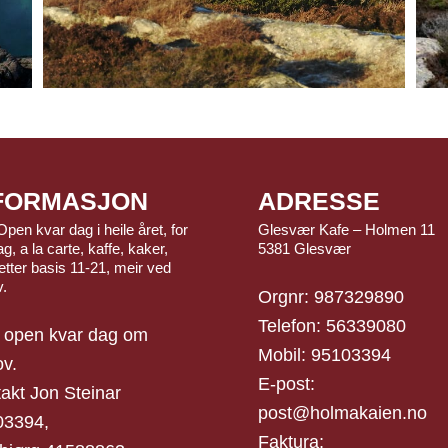
FORMASJON
ADRESSE
Open kvar dag i heile året, for
Glesvær Kafe – Holmen 11
g, a la carte, kaffe, kaker,
5381 Glesvær
tter basis 11-21, meir ved
v.
Orgnr: 987329890
Telefon: 56339080
 open kvar dag om
Mobil: 95103394
v.
E-post:
akt Jon Steinar
post@holmakaien.no
03394,
Faktura;