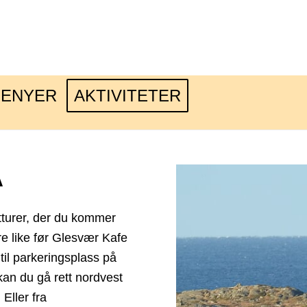
ENYER
AKTIVITETER
A
otturer, der du kommer
re like før Glesvær Kafe
u til parkeringsplass på
kan du gå rett nordvest
 Eller fra