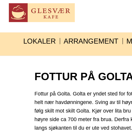
LOKALER
ARRANGEMENT
M
FOTTUR PÅ GOLT
Fottur på Golta. Golta er yndet sted for f
helt nær havdønningene. Sving av til høy
følg skilt mot skilt Golta. Kjør over lita br
høyre side ca 700 meter fra brua. Derfra 
langs sjøkanten til du er ute ved stohavet.