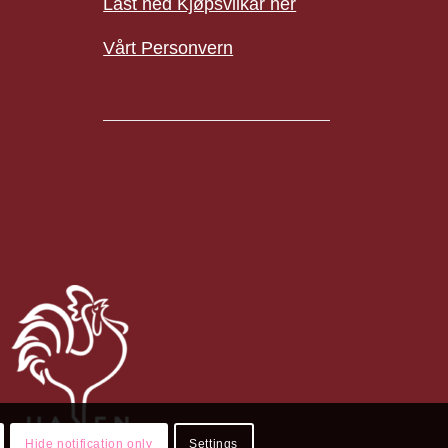
Last ned Kjøpsvilkår her
Vårt Personvern
Hide notification only
Settings