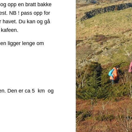
og opp en bratt bakke
 vest. NB ! pass opp for
ær havet. Du kan og gå
 kafeen.
øen ligger lenge om
feen. Den er ca 5 km og