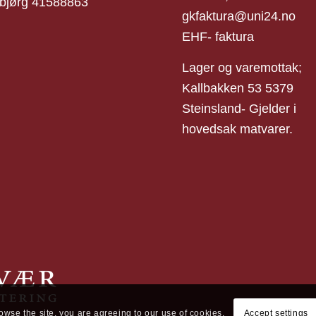
bjørg 41588863
gkfaktura@uni24.no
EHF- faktura
Lager og varemottak;
Kallbakken 53 5379
Steinsland- Gjelder i
hovedsak matvarer.
rowse the site, you are agreeing to our use of cookies.
Accept settings