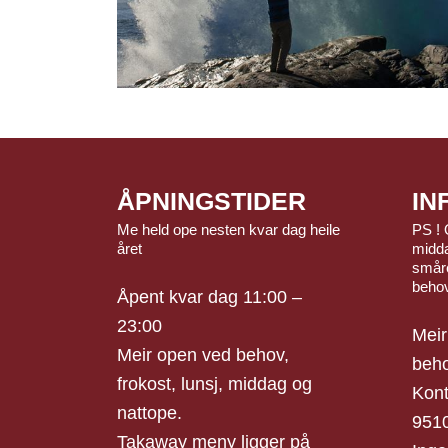
ÅPNINGSTIDER
IN
Me held ope nesten kvar dag heile
PS ! 
året
midda
småre
beho
Åpent kvar dag 11:00 –
23:00
Meir
Meir open ved behov,
beho
frokost, lunsj, middag og
Kont
nattope.
951
Takaway meny ligger på