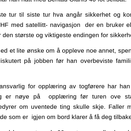
ste tur til siste tur hva angår sikkerhet og
 med satellitt- navigasjon der en bruker el
er den største og viktigeste endingen for sikkerhe
med et lite ønske om å oppleve noe annet, spe
skutert på jobben før han overbeviste famili
ansvarlig for opplæring av togførere har han
og er nøye på opplæring før turen ove star
dyrer om uventede ting skulle skje. Faller 
 de som er igjen om bord klarer å få deg tilbake