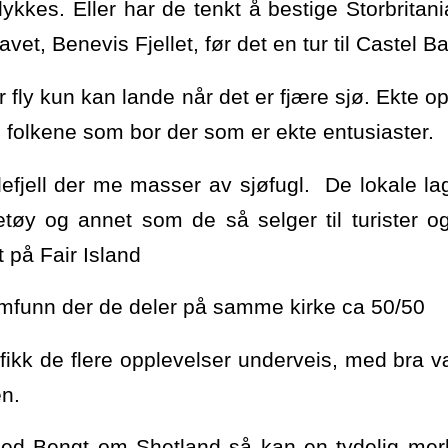
 lykkes. Eller har de tenkt å bestige Storbritani
et, Benevis Fjellet, før det en tur til Castel Ba
r fly kun kan lande når det er fjære sjø. Ekte 
 folkene som bor der som er ekte entusiaster.
glefjell der me masser av sjøfugl. De lokale 
ketøy og annet som de så selger til turister 
 på Fair Island
amfunn der de deler på samme kirke ca 50/50
 fikk de flere opplevelser underveis, med bra 
en.
ed Bengt om Shetland så kan en tydelig me