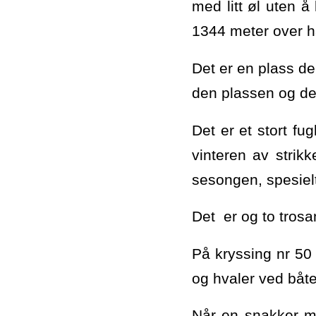
med litt øl uten å
1344 meter over hav
Det er en plass de
den plassen og de
Det er et stort fu
vinteren av strik
sesongen, spesielt
Det er og to tros
På kryssing nr 50
og hvaler ved båt
Når en snakker m