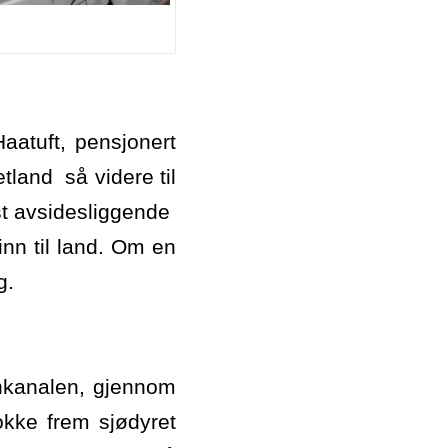
atuft, pensjonert
tland så videre til
st avsidesliggende
inn til land. Om en
g.
enkanalen, gjennom
okke frem sjødyret