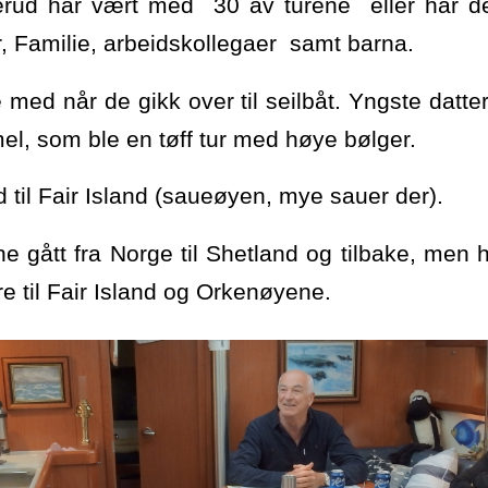
rud har vært med 30 av turene eller har det
 Familie, arbeidskollegaer samt barna.
e med når de gikk over til seilbåt. Yngste datter
el, som ble en tøff tur med høye bølger.
til Fair Island (saueøyen, mye sauer der).
ene gått fra Norge til Shetland og tilbake, men 
re til Fair Island og Orkenøyene.