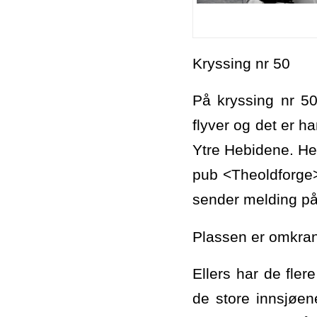
Kryssing nr 50
På kryssing nr 5
flyver og det er h
Ytre Hebidene. He
pub <Theoldforge> 
sender melding på 
Plassen er omkran
Ellers har de fle
de store innsjøen