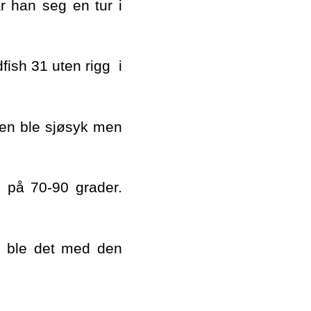
 han seg en tur i
fish 31 uten rigg i
ren ble sjøsyk men
n på 70-90 grader.
r ble det med den