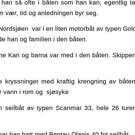
an så ofte i båten som han kan, egentlig tar
m vær, tid og anledningen byr seg.
Nordsjøen var i en liten motorbåt av typen Gold
de han og familien i den båten.
e Kari og barna var med i den båten. Skippe
e kryssninger med kraftig krengning av båte
ær vann i rom og sjøsyke
n seilbåt av typen Scanmar 33, hele 26 ture
ar han hatt med Bentau Olanis 40 fot seilbåt.