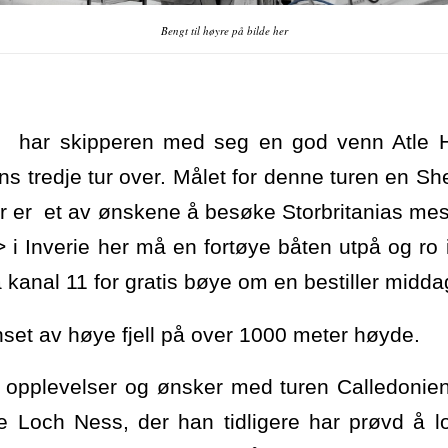
Bengt til høyre på bilde her
0 har skipperen med seg en god venn Atle Ha
ans tredje tur over. Målet for denne turen en She
r er et av ønskene å besøke Storbritanias me
i Inverie her må en fortøye båten utpå og ro 
kanal 11 for gratis bøye om en bestiller midda
set av høye fjell på over 1000 meter høyde.
re opplevelser og ønsker med turen Calledoni
e Loch Ness, der han tidligere har prøvd å l