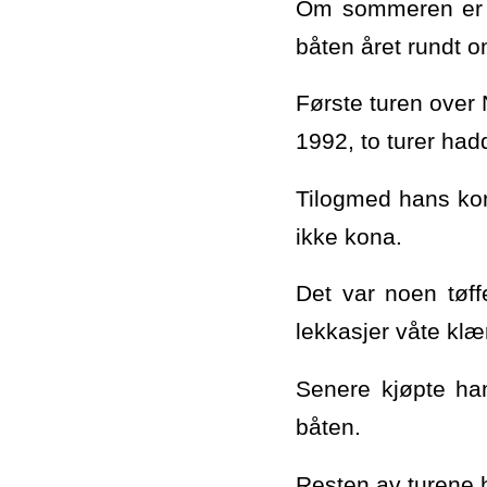
Om sommeren er h
båten året rundt o
Første turen over 
1992, to turer had
Tilogmed hans kon
ikke kona.
Det var noen tøff
lekkasjer våte kl
Senere kjøpte ha
båten.
Resten av turene h