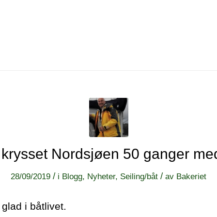
 krysset Nordsjøen 50 ganger me
/
/
28/09/2019
i
Blogg
,
Nyheter
,
Seiling/båt
av
Bakeriet
lad i båtlivet.