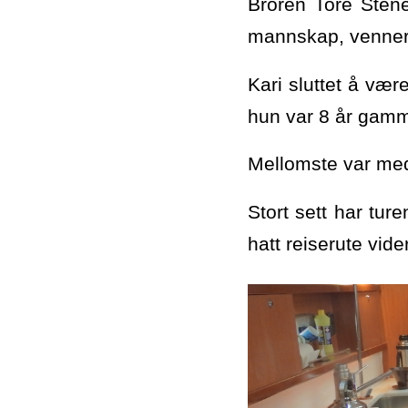
Broren Tore Stene
mannskap, venner,
Kari sluttet å vær
hun var 8 år gamm
Mellomste var med 
Stort sett har tur
hatt reiserute vide