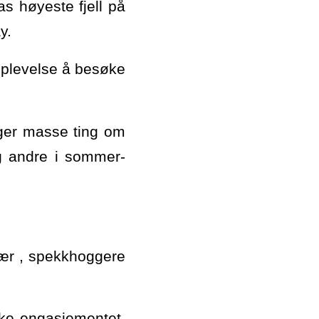
as høyeste fjell på
y.
opplevelse å besøke
lager masse ting om
og andre i sommer-
vær , spekkhoggere
rke engasjementet