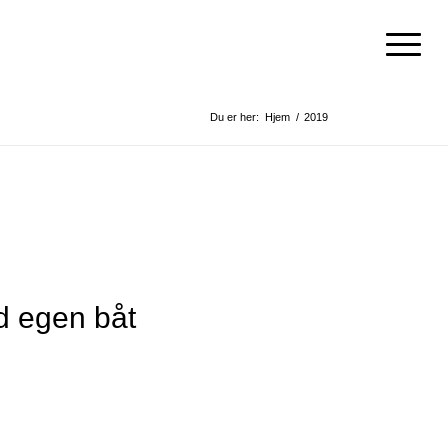
Du er her:
Hjem
/
2019
d egen båt